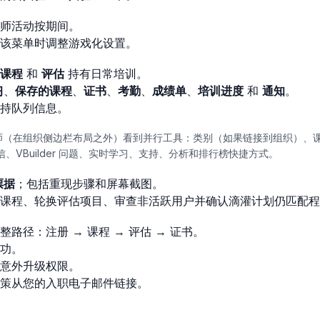
师活动按期间。
该菜单时调整游戏化设置。
课程
和
评估
持有日常培训。
习
、
保存的课程
、
证书
、
考勤
、
成绩单
、
培训进度
和
通知
。
持队列信息。
 的讲师（在组织侧边栏布局之外）看到并行工具：类别（如果链接到组织）
、VBuilder 问题、实时学习、支持、分析和排行榜快捷方式。
票据
；包括重现步骤和屏幕截图。
课程、轮换评估项目、审查非活跃用户并确认滴灌计划仍匹配程
路径：注册 → 课程 → 评估 → 证书。
功。
意外升级权限。
策从您的入职电子邮件链接。