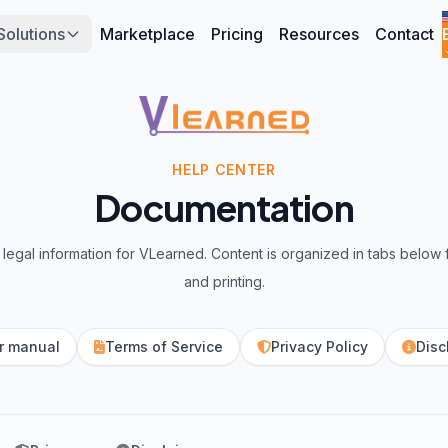
Solutions
Marketplace
Pricing
Resources
Contact
HELP CENTER
Documentation
legal information for VLearned. Content is organized in tabs below 
and printing.
r manual
Terms of Service
Privacy Policy
Disc