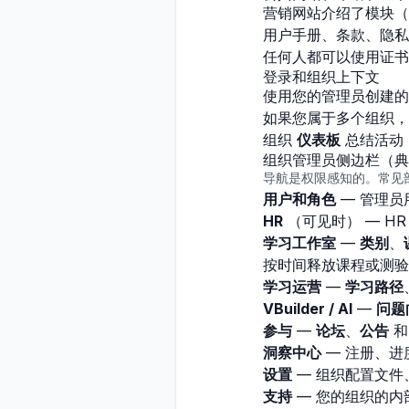
营销网站介绍了模块（例如 
用户手册、条款、隐私
任何人都可以使用证书
登录和组织上下文
使用您的管理员创建的
如果您属于多个组织，
组织
仪表板
总结活动
组织管理员侧边栏（典
导航是权限感知的。常见
用户和角色
— 管理员
HR
（可见时） — H
学习工作室
—
类别
、
按时间释放课程或测验
学习运营
—
学习路径
VBuilder / AI
—
问题
参与
—
论坛
、
公告
洞察中心
— 注册、进
设置
— 组织配置文件
支持
— 您的组织的内