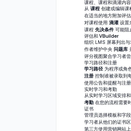
课程、课程和滴灌内容
从
课程
创建或编辑课
在适当的地方附加评估
对课程使用
滴灌
设置
课程
先决条件
可能阻
评估和 VBuilder
组织 LMS 屏幕列
作者维护中央
问题库
评分视图聚合学习者尝
学习路径和注册
学习路径
为程序或角
注册
控制谁被录取到
使用公告和提醒与注册
实时学习和考勤
从实时学习区域安排
考勤
在您的流程需要
证书
管理员选择模板和字段
学习者从他们的证书区
第三方使用营销网站上