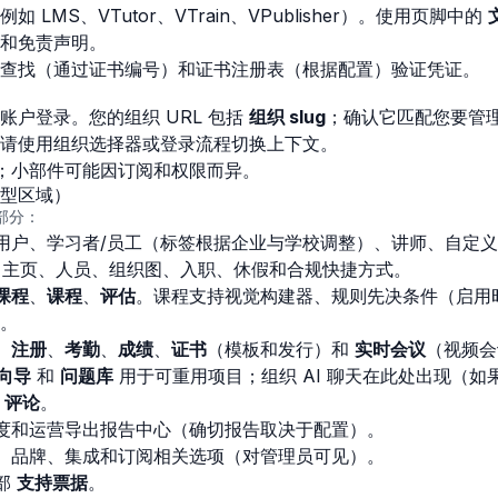
LMS、VTutor、VTrain、VPublisher）。使用页脚中的
和免责声明。
查找（通过证书编号）和证书注册表（根据配置）验证凭证。
账户登录。您的组织 URL 包括
组织 slug
；确认它匹配您要管
请使用组织选择器或登录流程切换上下文。
；小部件可能因订阅和权限而异。
型区域）
部分：
用户、学习者/员工（标签根据企业与学校调整）、讲师、自定
R 主页、人员、组织图、入职、休假和合规快捷方式。
课程
、
课程
、
评估
。课程支持视觉构建器、规则先决条件（启用
。
、
注册
、
考勤
、
成绩
、
证书
（模板和发行）和
实时会议
（视频会
向导
和
问题库
用于可重用项目；组织 AI 聊天在此处出现（如
和
评论
。
度和运营导出报告中心（确切报告取决于配置）。
、品牌、集成和订阅相关选项（对管理员可见）。
部
支持票据
。