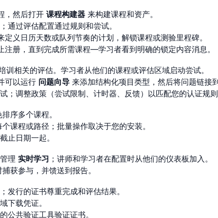
程，然后打开
课程构建器
来构建课程和资产。
；通过评估配置通过规则和尝试。
来定义日历天数或队列节奏的计划，解锁课程或测验里程碑。
止注册，直到完成所需课程—学习者看到明确的锁定内容消息。
出与培训相关的评估。学习者从他们的课程或评估区域启动尝试。
并可以运行
问题向导
来添加结构化项目类型，然后将问题链接
试；调整政策（尝试限制、计时器、反馈）以匹配您的认证规则
色排序多个课程。
每个课程或路径；批量操作取决于您的安装。
截止日期一起。
和管理
实时学习
；讲师和学习者在配置时从他们的仪表板加入。
时捕获参与，并馈送到报告。
；发行的证书尊重完成和评估结果。
域下载凭证。
的公共验证工具验证证书。