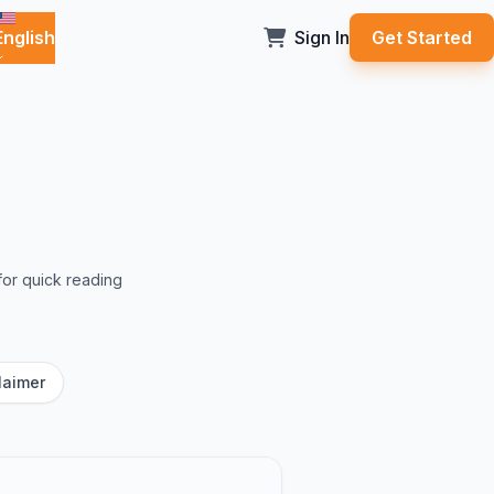
English
Sign In
Get Started
for quick reading
laimer